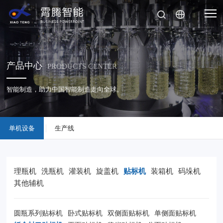
产品中心
PRODUCTS CENTER
智能制造，助力中国智能制造走向全球。
单机设备
生产线
理瓶机
洗瓶机
灌装机
旋盖机
贴标机
装箱机
码垛机
其他辅机
圆瓶系列贴标机
卧式贴标机
双侧面贴标机
单侧面贴标机