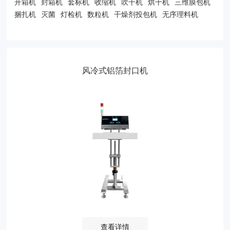
开箱机
封箱机
套标机
收缩机
吹干机
烘干机
三维膜包机
捆扎机
灭菌
灯检机
数粒机
干燥剂投包机
无序理料机
风冷式铝箔封口机
查看详情