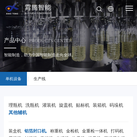
产品中心
PRODUCTS CENTER
智能制造，助力中国智能制造走向全球。
单机设备
生产线
理瓶机
洗瓶机
灌装机
旋盖机
贴标机
装箱机
码垛机
其他辅机
装盒机
铝箔封口机,
称重机
金检机
金重检一体机
打码机