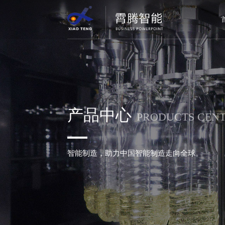
理瓶机
公司简介
公司新闻
服务理念
用人理念
联系方式
企业文化
行业新闻
服务热线
招聘信息
电子地图
洗瓶机
灌装机
产品中心
客户目录
PRODUCTS CEN
旋盖机
贴标机
智能制造，助力中国智能制造走向全球。
装箱机
码垛机
其他辅机
生产线