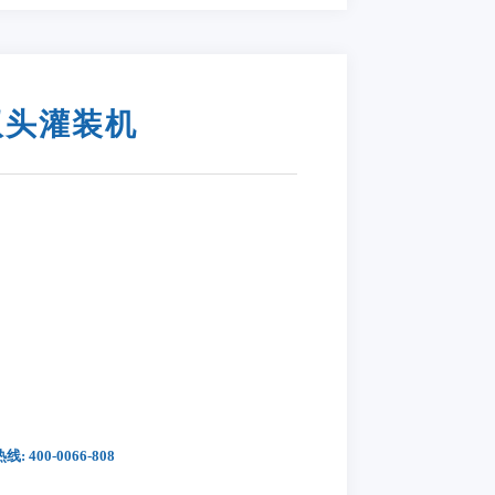
双头灌装机
: 400-0066-808