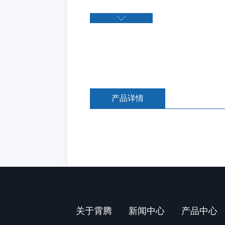
产品详情
关于霄腾
新闻中心
产品中心