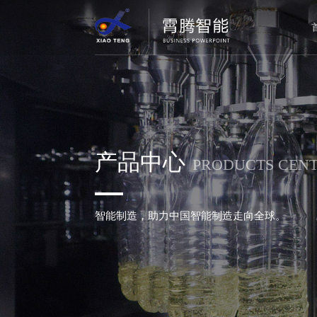
理瓶机
公司简介
公司新闻
服务理念
用人理念
联系方式
企业文化
行业新闻
服务热线
招聘信息
电子地图
洗瓶机
灌装机
产品中心
客户目录
PRODUCTS CEN
旋盖机
贴标机
智能制造，助力中国智能制造走向全球。
装箱机
码垛机
其他辅机
生产线