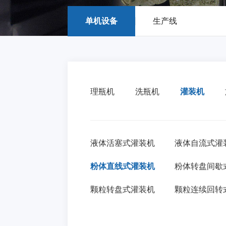
单机设备
生产线
理瓶机
洗瓶机
灌装机
液体活塞式灌装机
液体自流式灌
粉体直线式灌装机
粉体转盘间歇
颗粒转盘式灌装机
颗粒连续回转