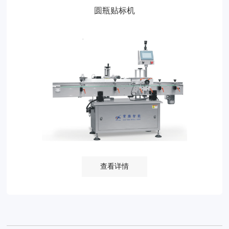
圆瓶贴标机
查看详情