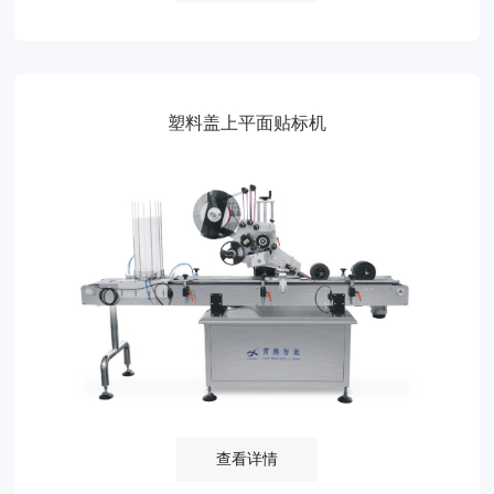
塑料盖上平面贴标机
查看详情