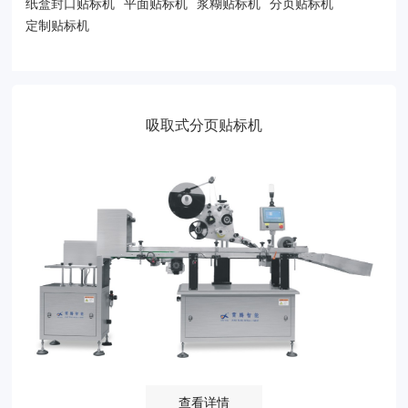
纸盒封口贴标机
平面贴标机
浆糊贴标机
分页贴标机
定制贴标机
吸取式分页贴标机
查看详情