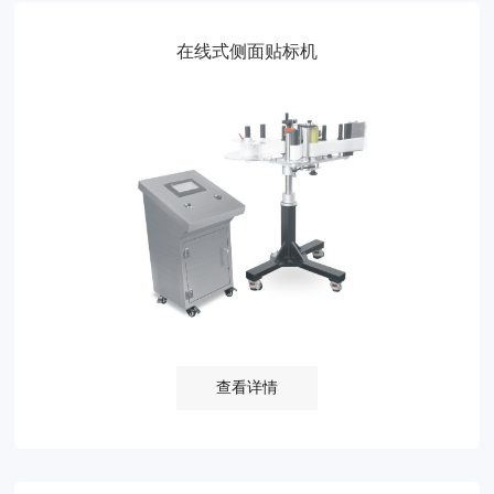
在线式侧面贴标机
查看详情